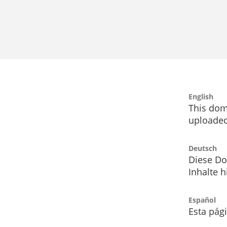
English
This dom
uploaded
Deutsch
Diese Do
Inhalte h
Español
Esta pág