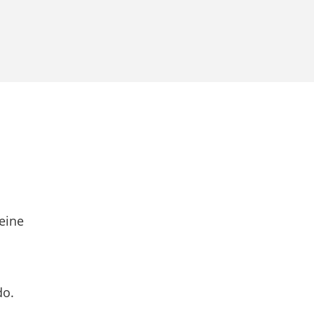
eine
do.